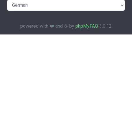
powered with ❤️ and ☕️ by
phpMyFAQ
3.0.12