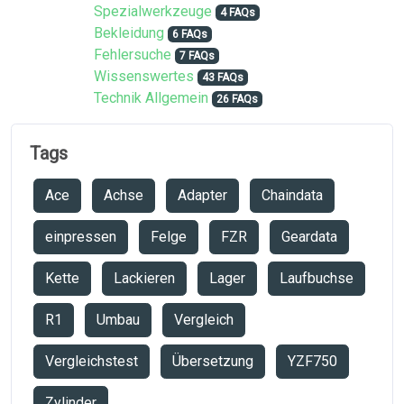
Spezialwerkzeuge
4 FAQs
Bekleidung
6 FAQs
Fehlersuche
7 FAQs
Wissenswertes
43 FAQs
Technik Allgemein
26 FAQs
Tags
Ace
Achse
Adapter
Chaindata
einpressen
Felge
FZR
Geardata
Kette
Lackieren
Lager
Laufbuchse
R1
Umbau
Vergleich
Vergleichstest
Übersetzung
YZF750
Zylinder