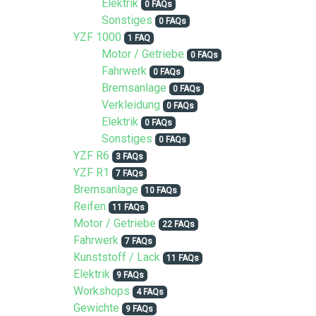
Elektrik
0 FAQs
Sonstiges
0 FAQs
YZF 1000
1 FAQ
Motor / Getriebe
0 FAQs
Fahrwerk
0 FAQs
Bremsanlage
0 FAQs
Verkleidung
0 FAQs
Elektrik
0 FAQs
Sonstiges
0 FAQs
YZF R6
3 FAQs
YZF R1
7 FAQs
Bremsanlage
10 FAQs
Reifen
11 FAQs
Motor / Getriebe
22 FAQs
Fahrwerk
7 FAQs
Kunststoff / Lack
11 FAQs
Elektrik
9 FAQs
Workshops
4 FAQs
Gewichte
9 FAQs