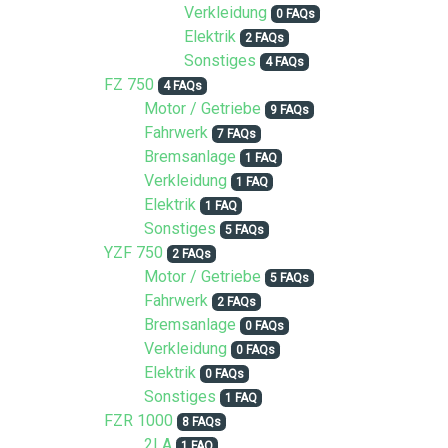
Verkleidung
0 FAQs
Elektrik
2 FAQs
Sonstiges
4 FAQs
FZ 750
4 FAQs
Motor / Getriebe
9 FAQs
Fahrwerk
7 FAQs
Bremsanlage
1 FAQ
Verkleidung
1 FAQ
Elektrik
1 FAQ
Sonstiges
5 FAQs
YZF 750
2 FAQs
Motor / Getriebe
5 FAQs
Fahrwerk
2 FAQs
Bremsanlage
0 FAQs
Verkleidung
0 FAQs
Elektrik
0 FAQs
Sonstiges
1 FAQ
FZR 1000
8 FAQs
2LA
1 FAQ