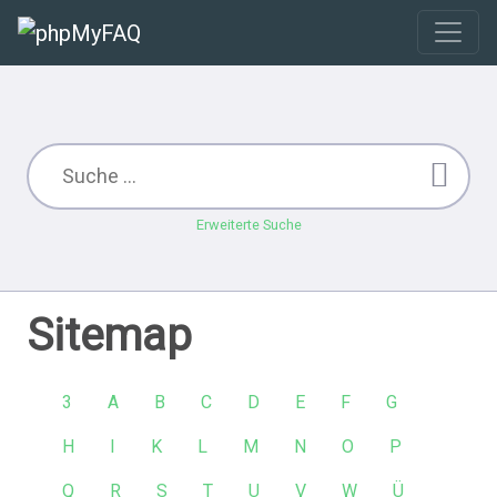
Erweiterte Suche
Sitemap
3
A
B
C
D
E
F
G
H
I
K
L
M
N
O
P
Q
R
S
T
U
V
W
Ü