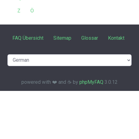
Z
Ö
FAQ Übersicht
Sitemap
Glossar
Kontakt
powered with ❤️ and ☕️ by
phpMyFAQ
3.0.12