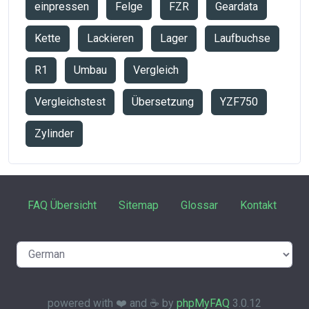
einpressen
Felge
FZR
Geardata
Kette
Lackieren
Lager
Laufbuchse
R1
Umbau
Vergleich
Vergleichstest
Übersetzung
YZF750
Zylinder
FAQ Übersicht
Sitemap
Glossar
Kontakt
powered with ❤️ and ☕️ by
phpMyFAQ
3.0.12