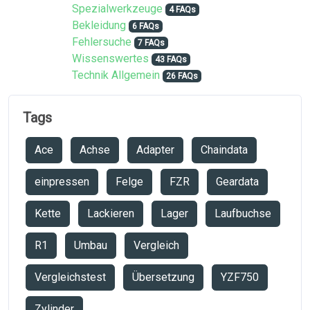
Spezialwerkzeuge
4 FAQs
Bekleidung
6 FAQs
Fehlersuche
7 FAQs
Wissenswertes
43 FAQs
Technik Allgemein
26 FAQs
Tags
Ace
Achse
Adapter
Chaindata
einpressen
Felge
FZR
Geardata
Kette
Lackieren
Lager
Laufbuchse
R1
Umbau
Vergleich
Vergleichstest
Übersetzung
YZF750
Zylinder