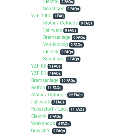
Elektrik
0 FAQs
Sonstiges
0 FAQs
YZF 1000
1 FAQ
Motor / Getriebe
0 FAQs
Fahrwerk
0 FAQs
Bremsanlage
0 FAQs
Verkleidung
0 FAQs
Elektrik
0 FAQs
Sonstiges
0 FAQs
YZF R6
3 FAQs
YZF R1
7 FAQs
Bremsanlage
10 FAQs
Reifen
11 FAQs
Motor / Getriebe
22 FAQs
Fahrwerk
7 FAQs
Kunststoff / Lack
11 FAQs
Elektrik
9 FAQs
Workshops
4 FAQs
Gewichte
9 FAQs