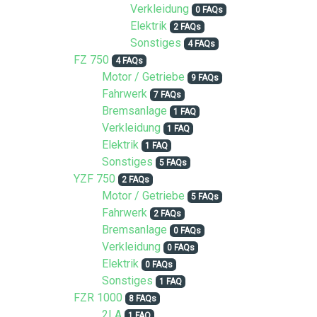
Verkleidung
0 FAQs
Elektrik
2 FAQs
Sonstiges
4 FAQs
FZ 750
4 FAQs
Motor / Getriebe
9 FAQs
Fahrwerk
7 FAQs
Bremsanlage
1 FAQ
Verkleidung
1 FAQ
Elektrik
1 FAQ
Sonstiges
5 FAQs
YZF 750
2 FAQs
Motor / Getriebe
5 FAQs
Fahrwerk
2 FAQs
Bremsanlage
0 FAQs
Verkleidung
0 FAQs
Elektrik
0 FAQs
Sonstiges
1 FAQ
FZR 1000
8 FAQs
2LA
1 FAQ