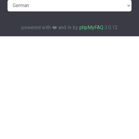
powered with ❤️ and ☕️ by
phpMyFAQ
3.0.12