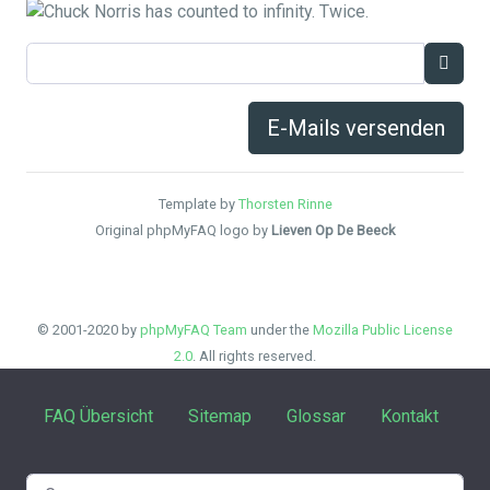
E-Mails versenden
Template by
Thorsten Rinne
Original phpMyFAQ logo by
Lieven Op De Beeck
© 2001-2020 by
phpMyFAQ Team
under the
Mozilla Public License
2.0
. All rights reserved.
FAQ Übersicht
Sitemap
Glossar
Kontakt