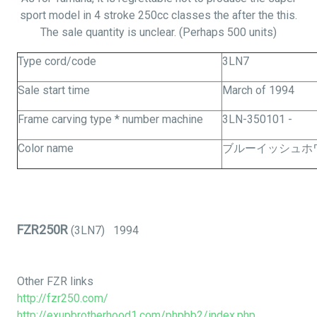
sport model in 4 stroke 250cc classes the after
the this
.
The sale quantity is unclear. (Perhaps 500 units)
Type cord/code
3LN7
Sale start time
March of 1994
Frame carving type * number machine
3LN-350101 -
Color name
ブルーイッシュホワ
FZR250R
(3LN7) 1994
Other FZR links
http://fzr250.com/
http://exupbrotherhood1.com/phpbb2/index.php