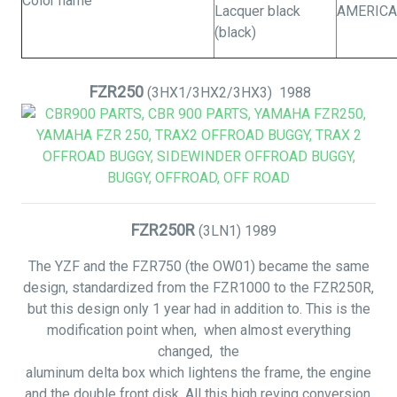
Color name
Lacquer black
AMERIC
(black)
FZR250
(3HX1/3HX2/3HX3)
1988
FZR250R
(3LN1)
1989
The YZF and the FZR750 (the OW01) became the same
design, standardized from the FZR1000 to the FZR250R,
but this design only 1 year had in addition to. This is the
modification point when,
when
almost everything
changed, the
aluminum delta box which lightens the frame, the engine
and the double front disk. All this high reving conversion,