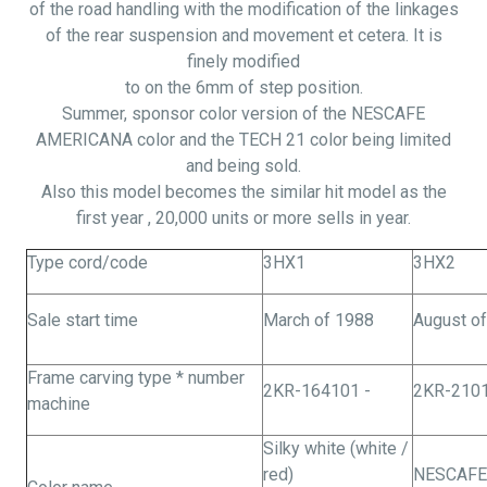
of the road handling with the modification of the linkages
of the rear suspension and movement et cetera. It is
finely modified
to on the 6mm of step position.
Summer, sponsor color version of the NESCAFE
AMERICANA color and the TECH 21 color being limited
and being sold.
Also this model becomes the similar hit model as the
first
year ,
20,000 units or more sells in year.
Type cord/code
3HX1
3HX2
Sale start time
March of 1988
August o
Frame carving type * number
2KR-164101 -
2KR-2101
machine
Silky white (white /
red)
NESCAFE