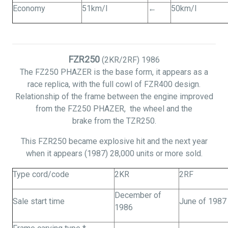
Economy
51km/l
←
50km/l
FZR250
(2KR/2RF)
1986
The FZ250 PHAZER is the base
form,
it appears as a
race replica, with the full cowl of FZR400 design.
Relationship of the frame between the engine improved
from the FZ250 PHAZER,
the
wheel and the
brake from the TZR250.
This FZR250 became explosive hit and the next year
when it appears (1987) 28,000 units or more sold.
Type cord/code
2KR
2RF
December of
Sale start time
June of 1987
1986