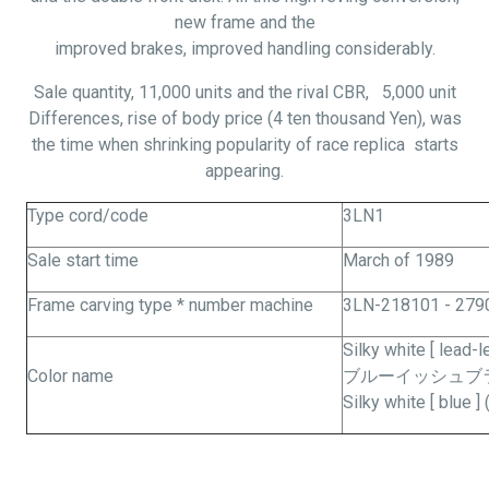
new frame and the
improved brakes, improved handling considerably.
Sale quantity, 11,000 units and the rival CBR, 5,000 unit
Differences, rise of body price (4 ten thousand Yen), was
the time when shrinking popularity of race replica
starts
appearing.
Type cord/code
3LN1
Sale start time
March of 1989
Frame carving type * number machine
3LN-218101 - 279
Silky white [ lead-l
Color name
ブルーイッシュブラック
Silky white [ blue ] 