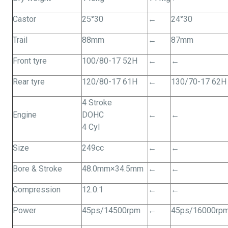
Castor
25°30
←
24°30
Trail
88mm
←
87mm
Front tyre
100/80-17 52H
←
←
Rear tyre
120/80-17 61H
←
130/70-17 62H
4 Stroke
Engine
DOHC
←
←
4 Cyl
Size
249cc
←
←
Bore & Stroke
48.0mm×34.5mm
←
←
Compression
12.0:1
←
←
Power
45ps/14500rpm
←
45ps/16000rp