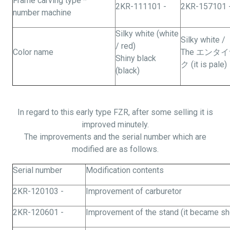
Frame carving type *
2KR-111101 -
2KR-157101 
number machine
Silky white (white
Silky white /
/ red)
Color name
The エン
Shiny black
ク (it is pale)
(black)
In regard to this early type FZR, after some selling it is
improved minutely.
The improvements and the serial number which are
modified are as follows.
Serial number
Modification contents
2KR-120103 -
Improvement of carburetor
2KR-120601 -
Improvement of the stand (it became sh