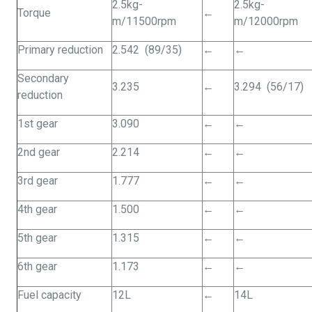
2.5kg-
2.5kg-
Torque
←
m/11500rpm
m/12000rpm
Primary reduction
2.542 (89/35)
←
←
Secondary
3.235
←
3.294 (56/17)
reduction
1st gear
3.090
←
←
2nd gear
2.214
←
←
3rd gear
1.777
←
←
4th gear
1.500
←
←
5th gear
1.315
←
←
6th gear
1.173
←
←
Fuel capacity
12L
←
14L