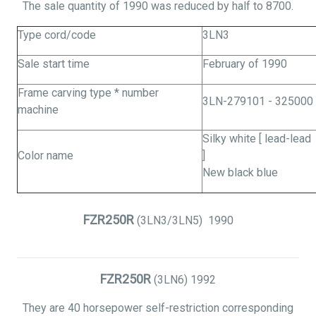
The sale quantity of 1990 was reduced by half to 8700.
Type cord/code
3LN3
Sale start time
February of 1990
Frame carving type * number
3LN-279101 - 325000
machine
Silky white [ lead-lead
Color name
]
New black blue
FZR250R
(3LN3/3LN5)
1990
FZR250R
(3LN6)
1992
They are 40 horsepower self-restriction corresponding