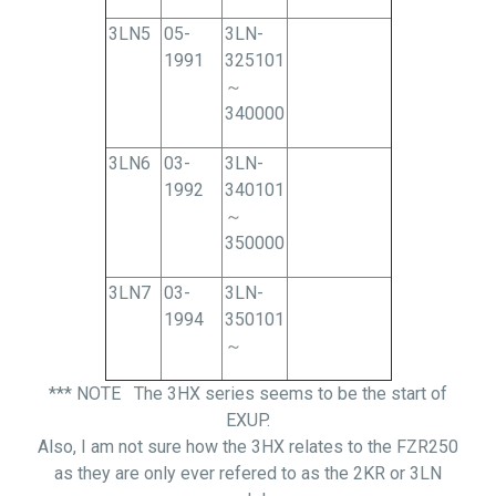
3LN5
05-
3LN-
1991
325101
～
340000
3LN6
03-
3LN-
1992
340101
～
350000
3LN7
03-
3LN-
1994
350101
～
*** NOTE The 3HX series seems to be the start of
EXUP.
Also, I am not sure how the 3HX relates to the FZR250
as they are only ever refered to as the 2KR or 3LN