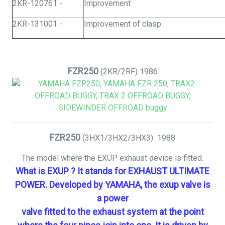
2KR-120761 -
Improvement
2KR-131001 -
Improvement of clasp
FZR250
(2KR/2RF)
1986
FZR250
(3HX1/3HX2/3HX3)
1988
The model where the EXUP exhaust device is fitted.
What is
EXUP ?
It stands for EXHAUST ULTIMATE
POWER. Developed by YAMAHA, the exup valve is
a power
valve fitted to the exhaust system at the point