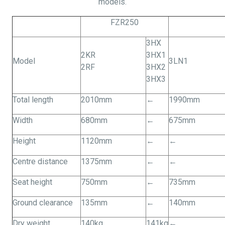
models.
FZR250
3HX
2KR
3HX1
Model
3LN1
2RF
3HX2
3HX3
Total length
2010mm
←
1990mm
Width
680mm
←
675mm
Height
1120mm
←
←
Centre distance
1375mm
←
←
Seat height
750mm
←
735mm
Ground clearance
135mm
←
140mm
Dry weight
140kg
141kg
←