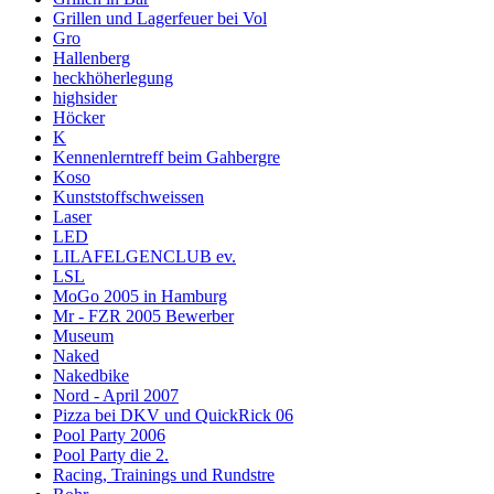
Grillen und Lagerfeuer bei Vol
Gro
Hallenberg
heckhöherlegung
highsider
Höcker
K
Kennenlerntreff beim Gahbergre
Koso
Kunststoffschweissen
Laser
LED
LILAFELGENCLUB ev.
LSL
MoGo 2005 in Hamburg
Mr - FZR 2005 Bewerber
Museum
Naked
Nakedbike
Nord - April 2007
Pizza bei DKV und QuickRick 06
Pool Party 2006
Pool Party die 2.
Racing, Trainings und Rundstre