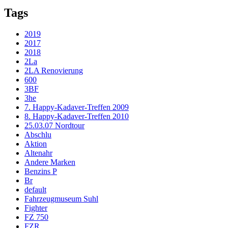
Tags
2019
2017
2018
2La
2LA Renovierung
600
3BF
3he
7. Happy-Kadaver-Treffen 2009
8. Happy-Kadaver-Treffen 2010
25.03.07 Nordtour
Abschlu
Aktion
Altenahr
Andere Marken
Benzins P
Br
default
Fahrzeugmuseum Suhl
Fighter
FZ 750
FZR