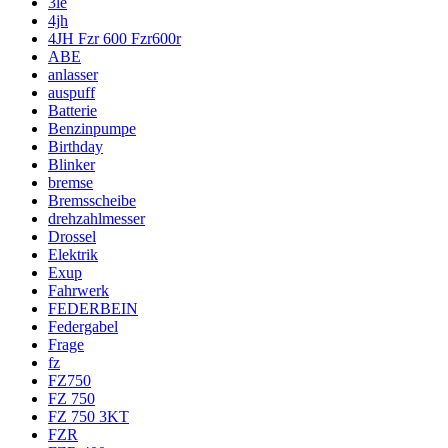
3le
4jh
4JH Fzr 600 Fzr600r
ABE
anlasser
auspuff
Batterie
Benzinpumpe
Birthday
Blinker
bremse
Bremsscheibe
drehzahlmesser
Drossel
Elektrik
Exup
Fahrwerk
FEDERBEIN
Federgabel
Frage
fz
FZ750
FZ 750
FZ 750 3KT
FZR