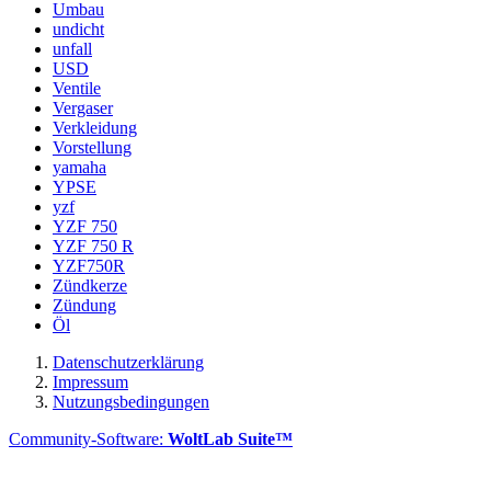
Umbau
undicht
unfall
USD
Ventile
Vergaser
Verkleidung
Vorstellung
yamaha
YPSE
yzf
YZF 750
YZF 750 R
YZF750R
Zündkerze
Zündung
Öl
Datenschutzerklärung
Impressum
Nutzungsbedingungen
Community-Software:
WoltLab Suite™