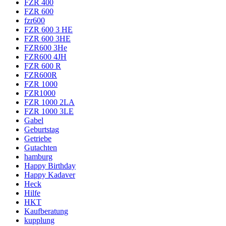
FZR 400
FZR 600
fzr600
FZR 600 3 HE
FZR 600 3HE
FZR600 3He
FZR600 4JH
FZR 600 R
FZR600R
FZR 1000
FZR1000
FZR 1000 2LA
FZR 1000 3LE
Gabel
Geburtstag
Getriebe
Gutachten
hamburg
Happy Birthday
Happy Kadaver
Heck
Hilfe
HKT
Kaufberatung
kupplung