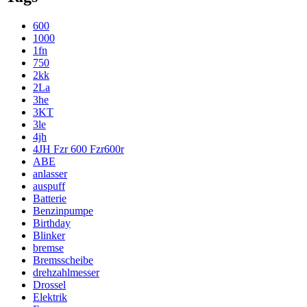
600
1000
1fn
750
2kk
2La
3he
3KT
3le
4jh
4JH Fzr 600 Fzr600r
ABE
anlasser
auspuff
Batterie
Benzinpumpe
Birthday
Blinker
bremse
Bremsscheibe
drehzahlmesser
Drossel
Elektrik