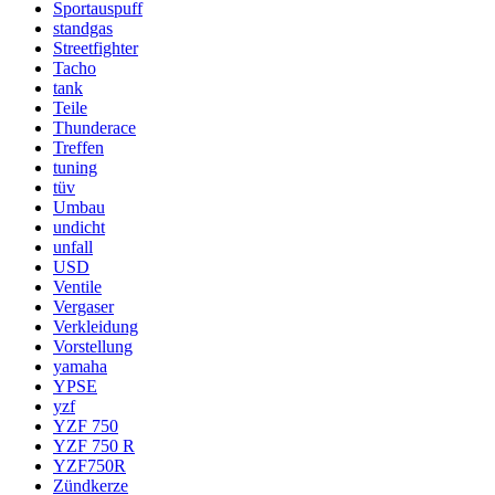
Sportauspuff
standgas
Streetfighter
Tacho
tank
Teile
Thunderace
Treffen
tuning
tüv
Umbau
undicht
unfall
USD
Ventile
Vergaser
Verkleidung
Vorstellung
yamaha
YPSE
yzf
YZF 750
YZF 750 R
YZF750R
Zündkerze