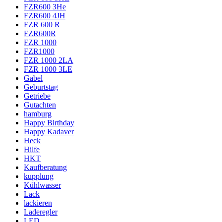
FZR600 3He
FZR600 4JH
FZR 600 R
FZR600R
FZR 1000
FZR1000
FZR 1000 2LA
FZR 1000 3LE
Gabel
Geburtstag
Getriebe
Gutachten
hamburg
Happy Birthday
Happy Kadaver
Heck
Hilfe
HKT
Kaufberatung
kupplung
Kühlwasser
Lack
lackieren
Laderegler
LED