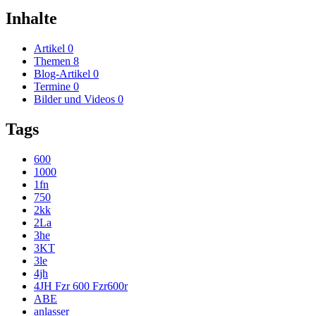
Inhalte
Artikel
0
Themen
8
Blog-Artikel
0
Termine
0
Bilder und Videos
0
Tags
600
1000
1fn
750
2kk
2La
3he
3KT
3le
4jh
4JH Fzr 600 Fzr600r
ABE
anlasser