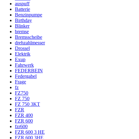
auspuff
Batterie
Benzinpumpe
Birthday
Blinker
bremse
Bremsscheibe
drehzahlmesser
Drossel
Elektrik
Exup
Fahrwerk
FEDERBEIN
Federgabel
Frage
fz
FZ750
FZ 750
FZ 750 3KT
FZR
FZR 400
FZR 600
fzr600
FZR 600 3 HE
FZR 600 3HE