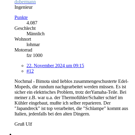
dobermann
Ingenieur
Punkte
4.087
Geschlecht
Männlich
Wohnort
lohmar
Motorrad
fzr 1000
22. November 2024 um 09:15
#12
Nochmal - Bimota sind lieblos zusammengeschusterte Edel-
Mopeds, die rundum nachgearbeitet werden müssen. Es ist
sicher ein elektrisches Problem, trotz derYamaha-Teile. Bei
meiner z.B. war u.a. der Thermofühler/Schalter schief im
Kühler eingebaut, mußte ich selber reparieren. Der
"Japandreck" ist top verarbeitet, die "Schlampe" kommt aus
Italien, jedenfalls bei den alten Dingern.
Gruß Ulf