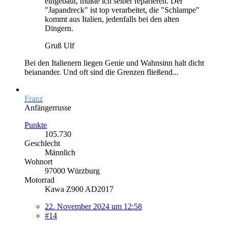
eingebaut, mußte ich selber reparieren. Der
"Japandreck" ist top verarbeitet, die "Schlampe"
kommt aus Italien, jedenfalls bei den alten
Dingern.
Gruß Ulf
Bei den Italienern liegen Genie und Wahnsinn halt dicht
beianander. Und oft sind die Grenzen fließend...
Franz
Anfängerrusse
Punkte
105.730
Geschlecht
Männlich
Wohnort
97000 Würzburg
Motorrad
Kawa Z900 AD2017
22. November 2024 um 12:58
#14