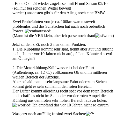
- Ende Okt. 24 wieder zugelassen mit H und Saison 05/10
(soll nur bei schönen Wetter bewegt
werden) ansonsten gibt`s für den Alltag noch eine BMW.
Zwei Probefahrten von je ca. 100km waren soweit
problemlos und das Schätzchen hat auch noch ordentlich
Power.
(Mann ist die YB6 klein, aber ich passe noch drauf
)
Jetzt zu den z.Zt. noch 2 markanten Punkten.
1. Die Kupplung kommt sehr spät, trennt aber gut und rutscht
nicht. Ist mir vor 10 Jahren nicht aufgefallen. Könnte das evtl.
am Öl liegen?
2. Die Motorkühlung/Kühlwasser ist bei der Fahrt
(Außentemp. ca. 12°C.) vollkommen Ok und im mittleren
weißen Bereich der Anzeige.
Aber sobald man in sehr langsame Fahrt oder zum Stehen
kommt geht es sehr schnell in den roten Bereich.
Der Lüfter kommt allerdings recht spät vor dem roten Bereich
und schafft es nicht im Stau oder vor der roten Ampel die
Kühlung aus dem roten sehr hohen Bereich raus zu holen.
Ich empfand das vor 10 Jahren nicht so extrem.
Was jetzt noch auffällig ist sind zwei Sachen: