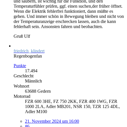
und säubern, ist wichtig für die Funktion, und den
Temperaturfühler prüfen, ggf. einen suchen,der früher öffnet.
Wenn die Elektrik fehlerfrei funktioniert, dann müßte es
gehen. Und immer schön in Bewegung bleiben und nicht von
der Temperaturanzeige erschrecken lassen, auch die kann
fehlerhaft sein. Ansonsten fahren und beobachten.
Gruß Ulf
friedrich_klindert
Regenbogenfan
Punkte
17.494
Geschlecht
Männlich
Wohnort
63688 Gedern
Motorrad
FZR 600 3HE, FZ 750 2KK, FZR 400 1WG, FZR
1000 2LA, Adler MB201, NSR 150, TZR 125 4DL,
Adler M100
21. November 2024 um 16:00
#6