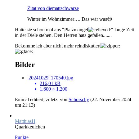
Zitat von diemattschwarze
Winter im Wohnzimmer…. Das wär was😊
Hatte sie schon mal aus "Platzmangel
" lange Zeit
in der Diele stehen. Den Herren hats gefallen.......
Bekomme ich aber nicht mehr reindiskutiert
Bilder
20241029_170540.jpg
216,01 kB
1.600 × 1.200
Einmal editiert, zuletzt von
Schorschy
(
22. November 2024
um 21:13
)
MatthiasH
Quarkkeulchen
Punkte