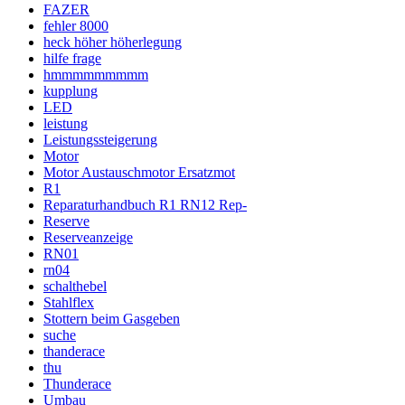
FAZER
fehler 8000
heck höher höherlegung
hilfe frage
hmmmmmmmmm
kupplung
LED
leistung
Leistungssteigerung
Motor
Motor Austauschmotor Ersatzmot
R1
Reparaturhandbuch R1 RN12 Rep-
Reserve
Reserveanzeige
RN01
rn04
schalthebel
Stahlflex
Stottern beim Gasgeben
suche
thanderace
thu
Thunderace
Umbau