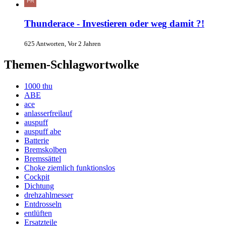
Thunderace - Investieren oder weg damit ?!
625 Antworten, Vor 2 Jahren
Themen-Schlagwortwolke
1000 thu
ABE
ace
anlasserfreilauf
auspuff
auspuff abe
Batterie
Bremskolben
Bremssättel
Choke ziemlich funktionslos
Cockpit
Dichtung
drehzahlmesser
Entdrosseln
entlüften
Ersatzteile