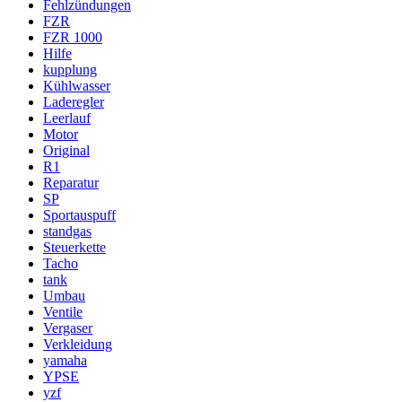
Fehlzündungen
FZR
FZR 1000
Hilfe
kupplung
Kühlwasser
Laderegler
Leerlauf
Motor
Original
R1
Reparatur
SP
Sportauspuff
standgas
Steuerkette
Tacho
tank
Umbau
Ventile
Vergaser
Verkleidung
yamaha
YPSE
yzf