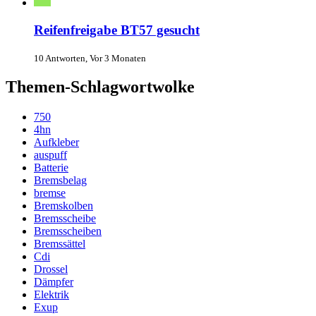
Reifenfreigabe BT57 gesucht
10 Antworten, Vor 3 Monaten
Themen-Schlagwortwolke
750
4hn
Aufkleber
auspuff
Batterie
Bremsbelag
bremse
Bremskolben
Bremsscheibe
Bremsscheiben
Bremssättel
Cdi
Drossel
Dämpfer
Elektrik
Exup