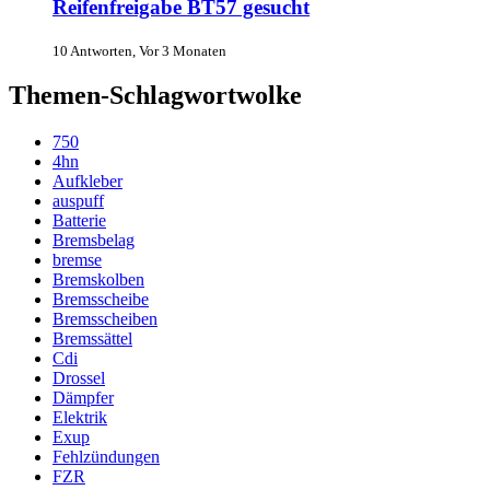
Reifenfreigabe BT57 gesucht
10 Antworten, Vor 3 Monaten
Themen-Schlagwortwolke
750
4hn
Aufkleber
auspuff
Batterie
Bremsbelag
bremse
Bremskolben
Bremsscheibe
Bremsscheiben
Bremssättel
Cdi
Drossel
Dämpfer
Elektrik
Exup
Fehlzündungen
FZR