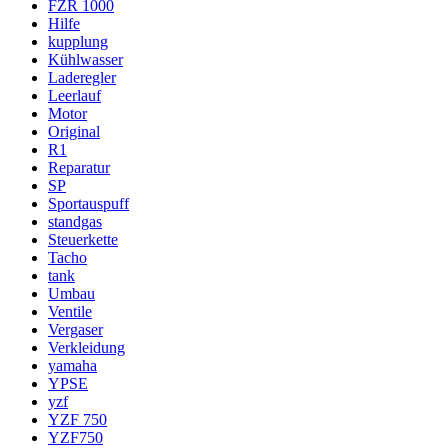
FZR 1000
Hilfe
kupplung
Kühlwasser
Laderegler
Leerlauf
Motor
Original
R1
Reparatur
SP
Sportauspuff
standgas
Steuerkette
Tacho
tank
Umbau
Ventile
Vergaser
Verkleidung
yamaha
YPSE
yzf
YZF 750
YZF750