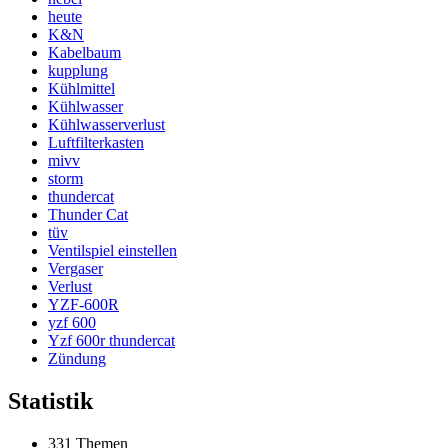
heute
K&N
Kabelbaum
kupplung
Kühlmittel
Kühlwasser
Kühlwasserverlust
Luftfilterkasten
mivv
storm
thundercat
Thunder Cat
tüv
Ventilspiel einstellen
Vergaser
Verlust
YZF-600R
yzf 600
Yzf 600r thundercat
Zündung
Statistik
331 Themen