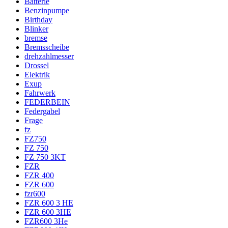
Batterie
Benzinpumpe
Birthday
Blinker
bremse
Bremsscheibe
drehzahlmesser
Drossel
Elektrik
Exup
Fahrwerk
FEDERBEIN
Federgabel
Frage
fz
FZ750
FZ 750
FZ 750 3KT
FZR
FZR 400
FZR 600
fzr600
FZR 600 3 HE
FZR 600 3HE
FZR600 3He