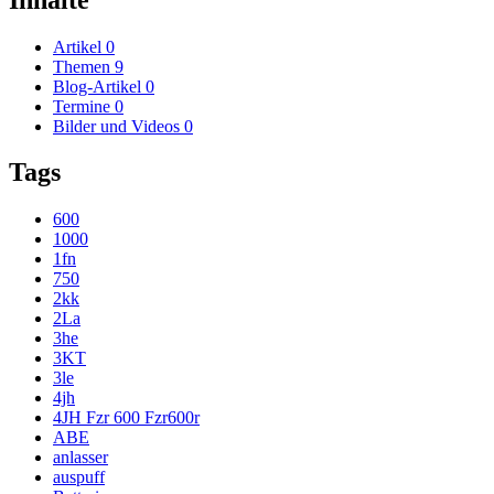
Artikel
0
Themen
9
Blog-Artikel
0
Termine
0
Bilder und Videos
0
Tags
600
1000
1fn
750
2kk
2La
3he
3KT
3le
4jh
4JH Fzr 600 Fzr600r
ABE
anlasser
auspuff